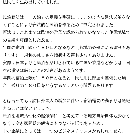
法民泊を生み出していました。
民泊新法は，「民泊」の定義を明確にし，このような違法民泊をな
くすことにより合法的な民泊を作るために制定されました。
新法は，これまでは民泊の営業が認められていなかった住居地域で
の営業を可能とした反面，
年間の宿泊上限が１８０日となるなど（各地の条例による規制もあ
ります），規制の厳しさを指摘する声も少なくありません。
実際，日本よりも民泊が活用されている中国や香港などからは，日
本の規制は厳しいとの批判があるようです。
年間の宿泊上限が１８０日となると，民泊用に部屋を整備した場
合，残りの１８０日をどうするか，という問題もあります。
とは言っても，訪日外国人の増加に伴い，宿泊需要の高まりは途絶
えることはないでしょう。
民泊を地域活性化の起爆剤に，と考えている地方自治自体も少なく
なく，空き家問題の解決にもつながる話であるため，
中小企業にとっては，一つのビジネスチャンスかもしれません。