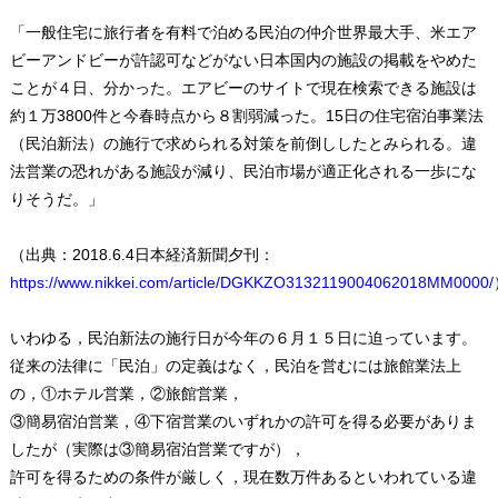
「一般住宅に旅行者を有料で泊める民泊の仲介世界最大手、米エア
ビーアンドビーが許認可などがない日本国内の施設の掲載をやめた
ことが４日、分かった。エアビーのサイトで現在検索できる施設は
約１万3800件と今春時点から８割弱減った。15日の住宅宿泊事業法
（民泊新法）の施行で求められる対策を前倒ししたとみられる。違
法営業の恐れがある施設が減り、民泊市場が適正化される一歩にな
りそうだ。」
（出典：2018.6.4日本経済新聞夕刊：
https://www.nikkei.com/article/DGKKZO3132119004062018MM0000/
いわゆる，民泊新法の施行日が今年の６月１５日に迫っています。
従来の法律に「民泊」の定義はなく，民泊を営むには旅館業法上
の，①ホテル営業，②旅館営業，
③簡易宿泊営業，④下宿営業のいずれかの許可を得る必要がありま
したが（実際は③簡易宿泊営業ですが），
許可を得るための条件が厳しく，現在数万件あるといわれている違