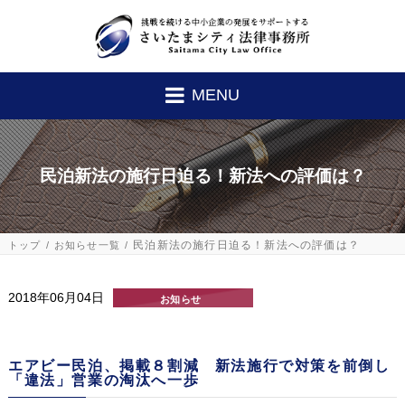
MENU
民泊新法の施行日迫る！新法への評価は？
民泊新法の施行日迫る！新法への評価は？
トップ
お知らせ一覧
2018年06月04日
お知らせ
エアビー民泊、掲載８割減 新法施行で対策を前倒し
「違法」営業の淘汰へ一歩